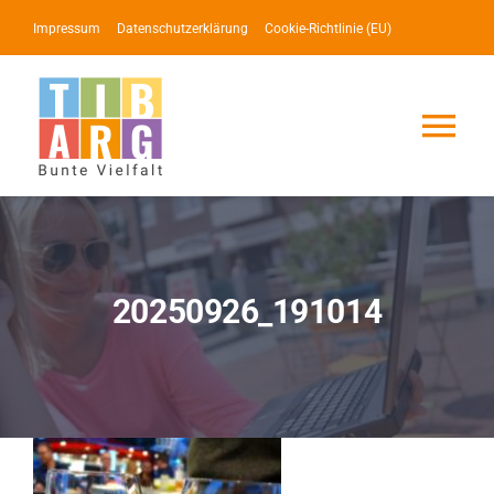
Zum
Impressum
Datenschutzerklärung
Cookie-Richtlinie (EU)
Inhalt
springen
Tog
Nav
Lotse
Service
20250926_191014
News
Events