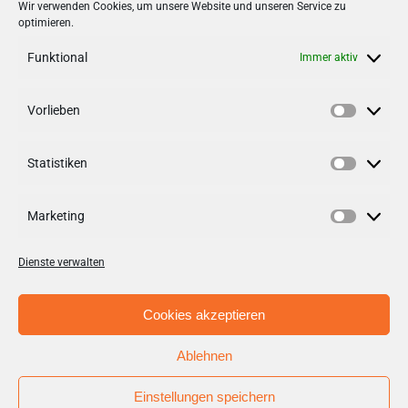
Stadt + Handel City- und
Wir verwenden Cookies, um unsere Website und unseren Service zu
optimieren.
Standortmanagement BID GmbH
Quartiersmanagement
Funktional
Immer aktiv
Tibarg 21 | 22459 Hamburg
Telefon: 040 – 58 95 17 59
Vorlieben
Vorlieb
info@tibarg.de
Statistiken
Follow us on
facebook
Statisti
Follow us on
instagramm
Marketing
Marketi
Dienste verwalten
Cookies akzeptieren
Ablehnen
© Copyright 2012 - 2026 | Stadt + Handel City- und
Standortmanagement BID GmbH / Aufgabenträger BID
Einstellungen speichern