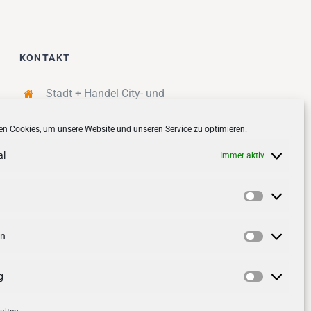
KONTAKT
Stadt + Handel City- und
Standortmanagement BID GmbH
n Cookies, um unsere Website und unseren Service zu optimieren.
Quartiersmanagement
Tibarg 21 | 22459 Hamburg
al
Immer aktiv
Telefon: 040 – 58 95 17 59
info@tibarg.de
Vorlieben
Follow us on
facebook
Follow us on
instagramm
en
Statistik
g
Marketin