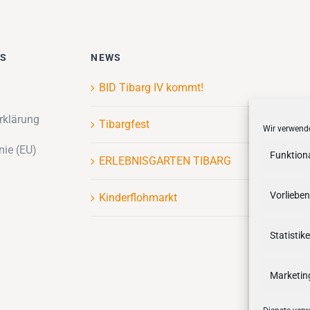
ES
NEWS
BID Tibarg IV kommt!
rklärung
Tibargfest
Wir verwende
nie (EU)
Funktion
ERLEBNISGARTEN TIBARG
Vorlieben
Kinderflohmarkt
Statistik
Marketin