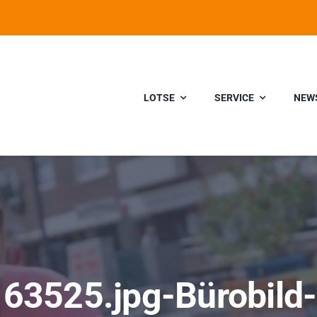
LOTSE
SERVICE
NEW
63525.jpg-Bürobild