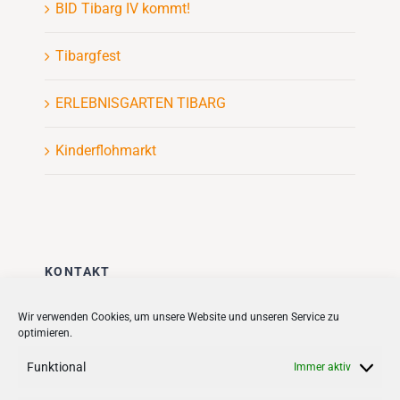
BID Tibarg IV kommt!
Tibargfest
ERLEBNISGARTEN TIBARG
Kinderflohmarkt
KONTAKT
Stadt + Handel City- und
Wir verwenden Cookies, um unsere Website und unseren Service zu
optimieren.
Standortmanagement BID GmbH
Quartiersmanagement
Funktional
Immer aktiv
Tibarg 21 | 22459 Hamburg