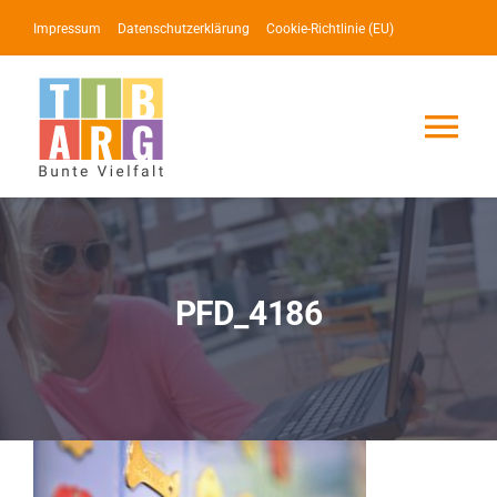
Zum
Impressum
Datenschutzerklärung
Cookie-Richtlinie (EU)
Inhalt
springen
Tog
Nav
Lotse
Service
PFD_4186
News
Events