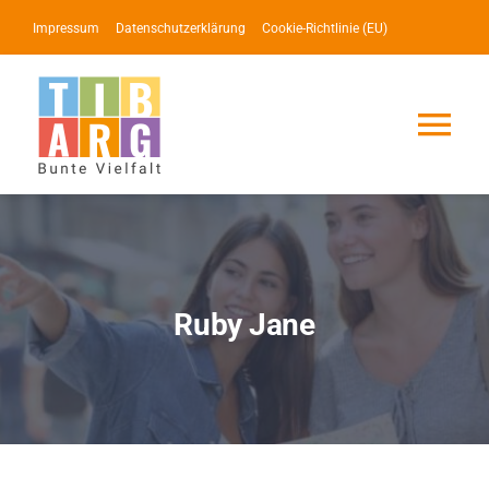
Zum
Impressum
Datenschutzerklärung
Cookie-Richtlinie (EU)
Inhalt
springen
Tog
Nav
Lotse
Service
Ruby Jane
News
Events