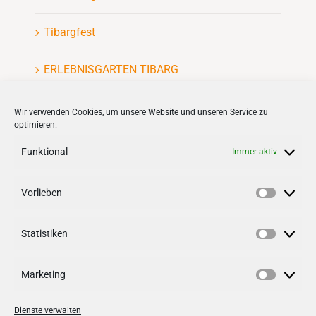
Tibargfest
ERLEBNISGARTEN TIBARG
Kinderflohmarkt
Wir verwenden Cookies, um unsere Website und unseren Service zu
optimieren.
Funktional
Immer aktiv
Vorlieben
Vorlieb
VERNETZEN
Statistiken
Follow us on
facebook
Statisti
Follow us on
instagramm
Marketing
Marketi
Dienste verwalten