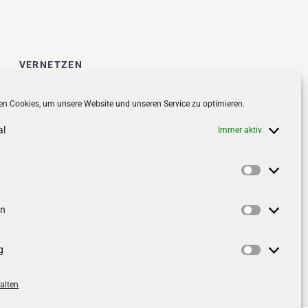
VERNETZEN
Follow us on
facebook
n Cookies, um unsere Website und unseren Service zu optimieren.
Follow us on
instagramm
al
Immer aktiv
Vorlieben
en
Statistik
g
Marketin
alten