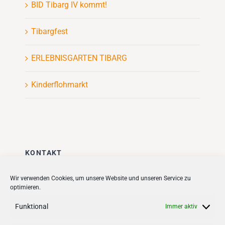
BID Tibarg IV kommt!
Tibargfest
ERLEBNISGARTEN TIBARG
Kinderflohmarkt
KONTAKT
Stadt + Handel City- und
Wir verwenden Cookies, um unsere Website und unseren Service zu
optimieren.
Standortmanagement BID GmbH
Quartiersmanagement
Funktional
Immer aktiv
Tibarg 21 | 22459 Hamburg