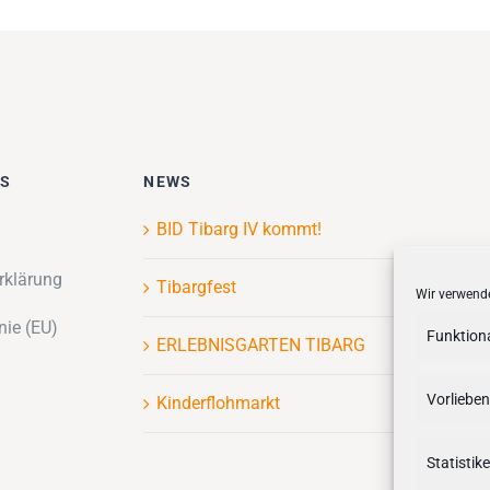
ES
NEWS
BID Tibarg IV kommt!
rklärung
Tibargfest
Wir verwende
nie (EU)
Funktion
ERLEBNISGARTEN TIBARG
Vorlieben
Kinderflohmarkt
Statistik