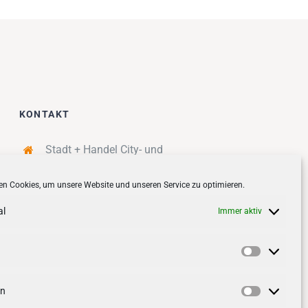
KONTAKT
Stadt + Handel City- und
Standortmanagement BID GmbH
n Cookies, um unsere Website und unseren Service zu optimieren.
Quartiersmanagement
Tibarg 21 | 22459 Hamburg
al
Immer aktiv
Telefon: 040 – 58 95 17 59
info@tibarg.de
Vorlieben
Follow us on
facebook
Follow us on
instagramm
en
Statistik