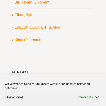
BID Tibarg IV kommt!
Tibargfest
ERLEBNISGARTEN TIBARG
Kinderflohmarkt
KONTAKT
Stadt + Handel City- und
Wir verwenden Cookies, um unsere Website und unseren Service zu
optimieren.
Standortmanagement BID GmbH
Quartiersmanagement
Funktional
Immer aktiv
Tibarg 21 | 22459 Hamburg