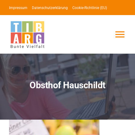
Zum
Impressum
Datenschutzerklärung
Cookie-Richtlinie (EU)
Inhalt
springen
Tog
Nav
Lotse
Service
Obsthof Hauschildt
News
Events