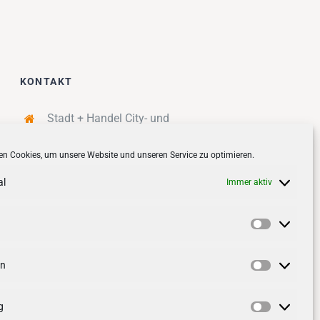
KONTAKT
Stadt + Handel City- und
Standortmanagement BID GmbH
n Cookies, um unsere Website und unseren Service zu optimieren.
Quartiersmanagement
Tibarg 21 | 22459 Hamburg
al
Immer aktiv
Telefon: 040 – 58 95 17 59
info@tibarg.de
Vorlieben
Follow us on
facebook
Follow us on
instagramm
en
Statistik
g
Marketin