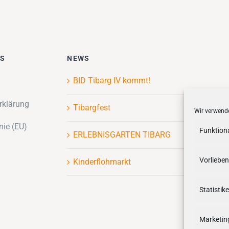
ES
NEWS
BID Tibarg IV kommt!
rklärung
Tibargfest
Wir verwende
nie (EU)
Funktion
ERLEBNISGARTEN TIBARG
Vorlieben
Kinderflohmarkt
Statistik
Marketin