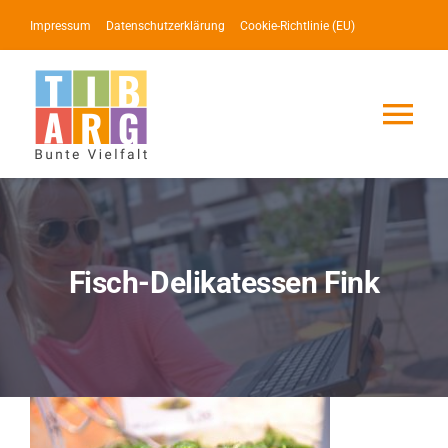
Zum
Impressum
Datenschutzerklärung
Cookie-Richtlinie (EU)
Inhalt
springen
Tog
Nav
Lotse
Service
Fisch-Delikatessen Fink
News
Events