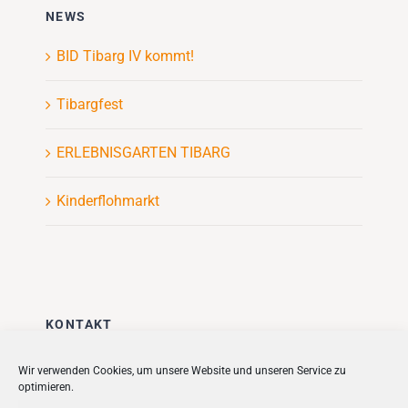
NEWS
BID Tibarg IV kommt!
Tibargfest
ERLEBNISGARTEN TIBARG
Kinderflohmarkt
KONTAKT
Stadt + Handel City- und
Wir verwenden Cookies, um unsere Website und unseren Service zu
optimieren.
Standortmanagement BID GmbH