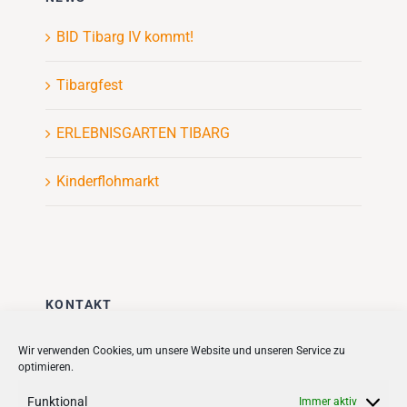
BID Tibarg IV kommt!
Tibargfest
ERLEBNISGARTEN TIBARG
Kinderflohmarkt
KONTAKT
Stadt + Handel City- und
Wir verwenden Cookies, um unsere Website und unseren Service zu
optimieren.
Standortmanagement BID GmbH
Quartiersmanagement
Funktional
Immer aktiv