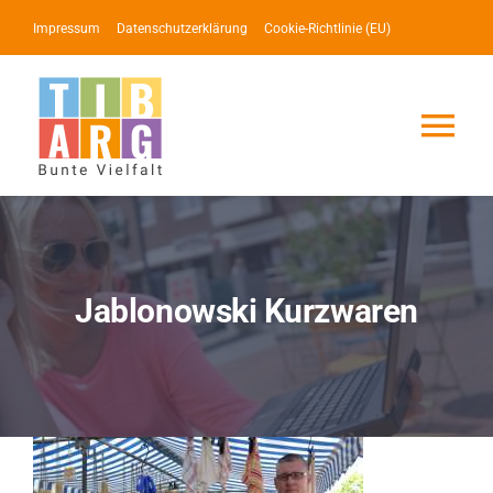
Zum
Impressum
Datenschutzerklärung
Cookie-Richtlinie (EU)
Inhalt
springen
Tog
Nav
Lotse
Service
Jablonowski Kurzwaren
News
Events