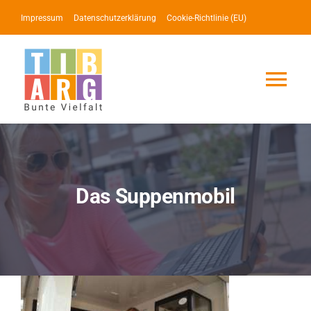
Zum
Impressum
Datenschutzerklärung
Cookie-Richtlinie (EU)
Inhalt
springen
Tog
Nav
Lotse
Service
Das Suppenmobil
News
Events