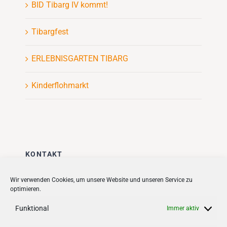
BID Tibarg IV kommt!
Tibargfest
ERLEBNISGARTEN TIBARG
Kinderflohmarkt
KONTAKT
Stadt + Handel City- und
Wir verwenden Cookies, um unsere Website und unseren Service zu
optimieren.
Standortmanagement BID GmbH
Quartiersmanagement
Funktional
Immer aktiv
Tibarg 21 | 22459 Hamburg