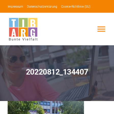
Zum
Impressum
Datenschutzerklärung
Cookie-Richtlinie (EU)
Inhalt
springen
Tog
Nav
Lotse
Service
20220812_134407
News
Events