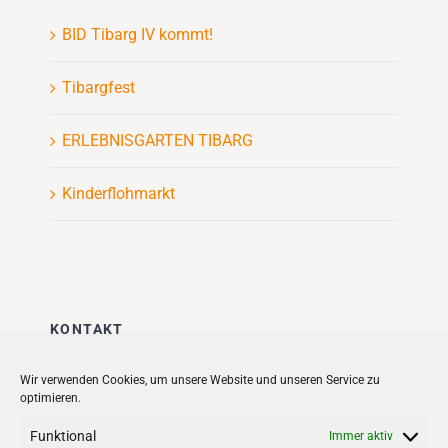
BID Tibarg IV kommt!
Tibargfest
ERLEBNISGARTEN TIBARG
Kinderflohmarkt
KONTAKT
Stadt + Handel City- und
Wir verwenden Cookies, um unsere Website und unseren Service zu
optimieren.
Standortmanagement BID GmbH
Quartiersmanagement
Funktional
Immer aktiv