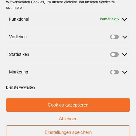
Stadt + Handel City- und
Wir verwenden Cookies, um unsere Website und unseren Service zu
optimieren.
Standortmanagement BID GmbH
Quartiersmanagement
Funktional
Immer aktiv
Tibarg 21 | 22459 Hamburg
Telefon: 040 – 58 95 17 59
Vorlieben
Vorlieb
info@tibarg.de
Statistiken
Follow us on
facebook
Statisti
Follow us on
instagramm
Marketing
Marketi
Dienste verwalten
Cookies akzeptieren
Ablehnen
© Copyright 2012 - 2026 | Stadt + Handel City- und
Standortmanagement BID GmbH / Aufgabenträger BID
Einstellungen speichern