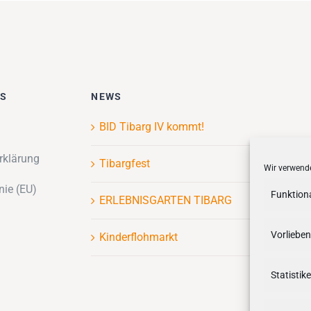
ES
NEWS
BID Tibarg IV kommt!
rklärung
Tibargfest
Wir verwende
nie (EU)
Funktion
ERLEBNISGARTEN TIBARG
Vorlieben
Kinderflohmarkt
Statistik