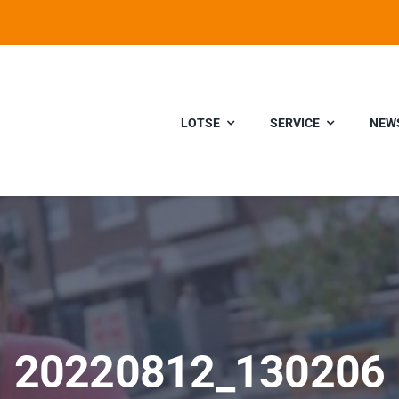
LOTSE
SERVICE
NEW
20220812_130206