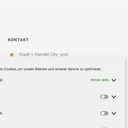
KONTAKT
Stadt + Handel City- und
Standortmanagement BID GmbH
n Cookies, um unsere Website und unseren Service zu optimieren.
Quartiersmanagement
Tibarg 21 | 22459 Hamburg
al
Immer aktiv
Telefon: 040 – 58 95 17 59
info@tibarg.de
Vorlieben
Follow us on
facebook
Follow us on
instagramm
en
Statistik