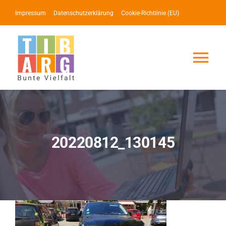
Zum
Impressum
Datenschutzerklärung
Cookie-Richtlinie (EU)
Inhalt
springen
Tog
Nav
Lotse
Service
20220812_130145
News
Events