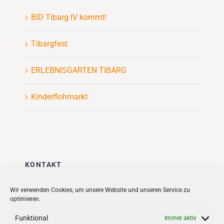
BID Tibarg IV kommt!
Tibargfest
ERLEBNISGARTEN TIBARG
Kinderflohmarkt
KONTAKT
Stadt + Handel City- und
Wir verwenden Cookies, um unsere Website und unseren Service zu
optimieren.
Standortmanagement BID GmbH
Quartiersmanagement
Funktional
Immer aktiv