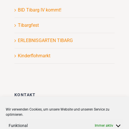
BID Tibarg IV kommt!
Tibargfest
ERLEBNISGARTEN TIBARG
Kinderflohmarkt
KONTAKT
Stadt + Handel City- und
Wir verwenden Cookies, um unsere Website und unseren Service zu
optimieren.
Standortmanagement BID GmbH
Quartiersmanagement
Funktional
Immer aktiv