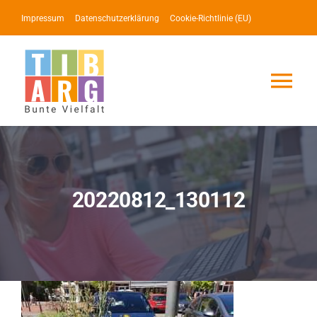
Zum
Impressum
Datenschutzerklärung
Cookie-Richtlinie (EU)
Inhalt
springen
Tog
Nav
Lotse
Service
20220812_130112
News
Events