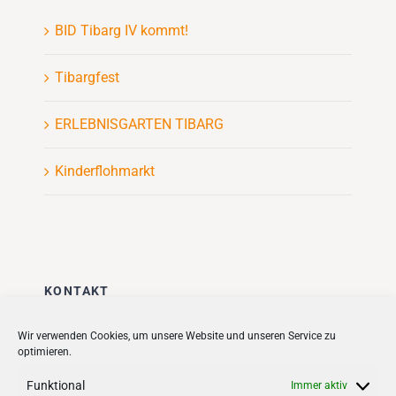
BID Tibarg IV kommt!
Tibargfest
ERLEBNISGARTEN TIBARG
Kinderflohmarkt
KONTAKT
Stadt + Handel City- und
Wir verwenden Cookies, um unsere Website und unseren Service zu
optimieren.
Standortmanagement BID GmbH
Quartiersmanagement
Funktional
Immer aktiv