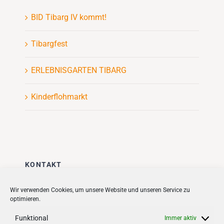
BID Tibarg IV kommt!
Tibargfest
ERLEBNISGARTEN TIBARG
Kinderflohmarkt
KONTAKT
Stadt + Handel City- und
Wir verwenden Cookies, um unsere Website und unseren Service zu
optimieren.
Standortmanagement BID GmbH
Quartiersmanagement
Funktional
Immer aktiv