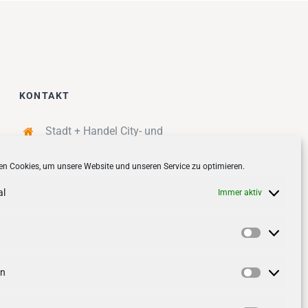
KONTAKT
Stadt + Handel City- und
Standortmanagement BID GmbH
n Cookies, um unsere Website und unseren Service zu optimieren.
Quartiersmanagement
Tibarg 21 | 22459 Hamburg
al
Immer aktiv
Telefon: 040 – 58 95 17 59
info@tibarg.de
Vorlieben
Follow us on
facebook
Follow us on
instagramm
en
Statistik