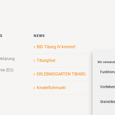
ES
NEWS
BID Tibarg IV kommt!
rklärung
Tibargfest
Wir verwende
nie (EU)
Funktion
ERLEBNISGARTEN TIBARG
Vorlieben
Kinderflohmarkt
Statistik