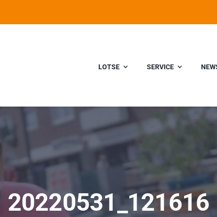
LOTSE
SERVICE
NEW
20220531_121616