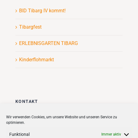
BID Tibarg IV kommt!
Tibargfest
ERLEBNISGARTEN TIBARG
Kinderflohmarkt
KONTAKT
Stadt + Handel City- und
Wir verwenden Cookies, um unsere Website und unseren Service zu
optimieren.
Standortmanagement BID GmbH
Quartiersmanagement
Funktional
Immer aktiv