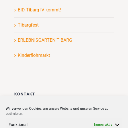
BID Tibarg IV kommt!
Tibargfest
ERLEBNISGARTEN TIBARG
Kinderflohmarkt
KONTAKT
Stadt + Handel City- und
Wir verwenden Cookies, um unsere Website und unseren Service zu
optimieren.
Standortmanagement BID GmbH
Quartiersmanagement
Funktional
Immer aktiv